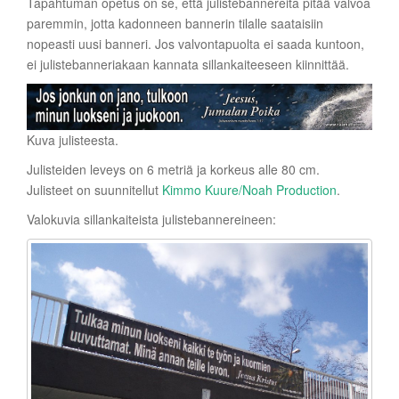
Tapahtuman opetus on se, että julistebannereita pitää valvoa
paremmin, jotta kadonneen bannerin tilalle saataisiin
nopeasti uusi banneri. Jos valvontapuolta ei saada kuntoon,
ei julistebanneriakaan kannata sillankaiteeseen kiinnittää.
Kuva julisteesta.
Julisteiden leveys on 6 metriä ja korkeus alle 80 cm.
Julisteet on suunnitellut
Kimmo Kuure/Noah Production
.
Valokuvia sillankaiteista julistebannereineen: