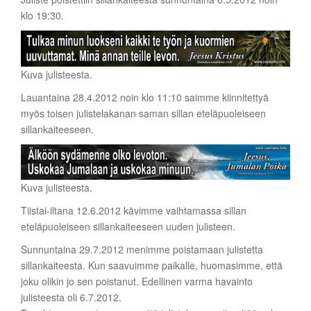
klo 19:30.
Kuva julisteesta.
Lauantaina 28.4.2012 noin klo 11:10 saimme kiinnitettyä
myös toisen julistelakanan saman sillan eteläpuoleiseen
sillankaiteeseen.
Kuva julisteesta.
Tiistai-iltana 12.6.2012 kävimme vaihtamassa sillan
eteläpuoleiseen sillankaiteeseen uuden julisteen.
Sunnuntaina 29.7.2012 menimme poistamaan julistetta
sillankaiteesta. Kun saavuimme paikalle, huomasimme, että
joku olikin jo sen poistanut. Edellinen varma havainto
julisteesta oli 6.7.2012.