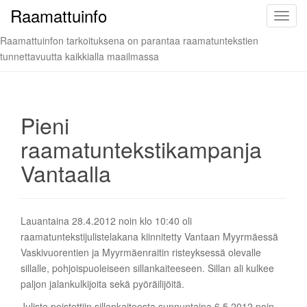
Raamattuinfo
T
o
Raamattuinfon tarkoituksena on parantaa raamatuntekstien
g
tunnettavuutta kaikkialla maailmassa
g
l
e
n
Pieni
a
raamatuntekstikampanja
v
i
Vantaalla
g
a
t
Lauantaina 28.4.2012 noin klo 10:40 oli
i
raamatuntekstijulistelakana kiinnitetty Vantaan Myyrmäessä
o
Vaskivuorentien ja Myyrmäenraitin risteyksessä olevalle
n
sillalle, pohjoispuoleiseen sillankaiteeseen. Sillan ali kulkee
paljon jalankulkijoita sekä pyöräilijöitä.
Juliste poistettiin sillankaiteesta sunnuntaina 6.5.2012 noin