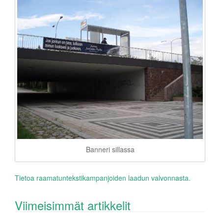
Banneri sillassa
Tietoa raamatuntekstikampanjoiden laadun valvonnasta.
Viimeisimmät artikkelit