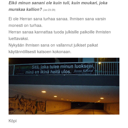
Eikö minun sanani ole kuin tuli, kuin moukari, joka
murskaa kallion?
(Jer.23:29)
Ei ole Herran sana turhaa sanaa. Ihmisen sana varsin
monesti on turhaa.
Herran sanaa kannattaa tuoda julkisille paikoille ihmisten
luettavaksi.
Nykyään ihmisen sana on vallannut julkiset paikat
käytännöllisesti katsoen kokonaan.
Köpi