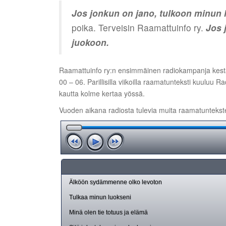
Jos jonkun on jano, tulkoon minun 
poika. Terveisin Raamattuinfo ry.
Jos 
juokoon.
Raamattuinfo ry:n ensimmäinen radiokampanja kestää
00 – 06. Parillisilla viikoilla raamatunteksti kuuluu 
kautta kolme kertaa yössä.
Vuoden aikana radiosta tulevia muita raamatuntekstej
Älköön sydämmenne olko levoton
Tulkaa minun luokseni
Minä olen tie totuus ja elämä