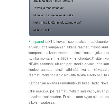
Sitä joka tulee minun luokseni
Taivas ja maa katoavat
Minulle on annettu kaikki valta
Kuka minä teidän mielestänne olen?
Mitä te etsitte?
Finnpanel
tutkii jatkuvasti suomalaisten radiokuuntelua
arvioitu, että kampanjan aikana raamatunteksti kuul
kampanjan aikana raamatuntekstin kerran, joku to
Kuinka monta eri henkilöä(= nettokontaktit) sitten 
NRJltä saamieni lukujen perusteella arvioin, että ka
kuulee raamatuntekstin vähintään kerran. Eli vajaat
raamatuntekstin Radio Novalta taikka Radio NRJltä 
Kampanjan aikana raamatunteksti tulee Radio Novast
Olisi mukava, jos raamatuntekstit saisivat pysyvän p
maailmankaikkeuden. Ei ole mitään syytä olettaa, e
aikojen saatossa.