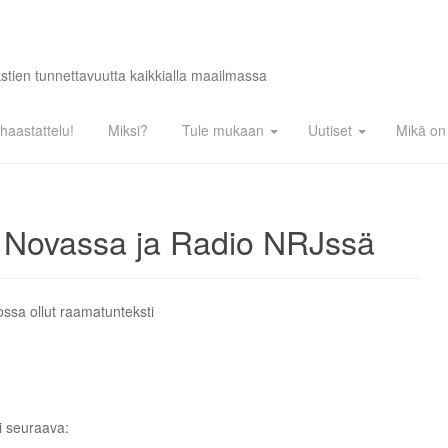
tien tunnettavuutta kaikkialla maailmassa
haastattelu!
Miksi?
Tule mukaan
Uutiset
Mikä on 
 Novassa ja Radio NRJssä
ssa ollut raamatunteksti
li seuraava: