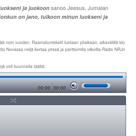
luokseni ja juokoon
sanoo Jeesus, Jumalan
jonkun on jano, tulkoon minun luokseni ja
 noin vuoden. Raamatuntekstit luetaan yöaikaan, aikavälillä klo
Radio Novassa neljä kertaa yössä ja parittomilla viikoilla Radio NRJn
ä voit kuunnella täältä:
00:00
00:00