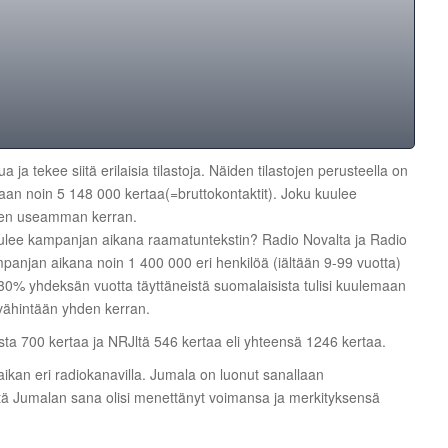
 ja tekee siitä erilaisia tilastoja. Näiden tilastojen perusteella on
laan noin 5 148 000 kertaa(=bruttokontaktit). Joku kuulee
inen useamman kerran.
kuulee kampanjan aikana raamatuntekstin? Radio Novalta ja Radio
mpanjan aikana noin 1 400 000 eri henkilöä (iältään 9-99 vuotta)
 30% yhdeksän vuotta täyttäneistä suomalaisista tulisi kuulemaan
vähintään yhden kerran.
a 700 kertaa ja NRJltä 546 kertaa eli yhteensä 1246 kertaa.
aikan eri radiokanavilla. Jumala on luonut sanallaan
ttä Jumalan sana olisi menettänyt voimansa ja merkityksensä